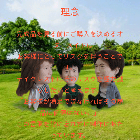
理念
完成品を見る前にご購入を決めるオ
ーダーメイドは
お客様にとってリスクを伴うことで
す。
テイクレストはそのリスクを極力減
らしたいと考えます。
「お客様が満足できなければその商
品に価値はない。」
この言葉を常に忘れずに制作にあた
っています。