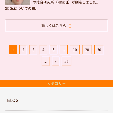
の総合研究所（㏚総研）が制定しました。
SDGsについての様...
詳しくはこちら
1
2
3
4
5
...
10
20
30
...
»
56
カテゴリー
BLOG