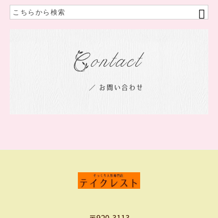
〒920-3113