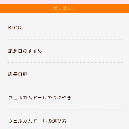
c
itt
e
er
カテゴリー
b
o
BLOG
o
k
記念日のすすめ
店長日記
ウェルカムドールのつぶやき
ウェルカムドールの選び方