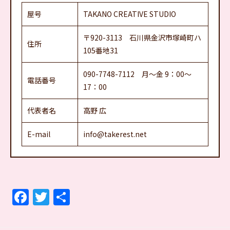
屋号
TAKANO CREATIVE STUDIO
〒920-3113 石川県金沢市塚崎町ハ
住所
105番地31
090-7748-7112 月～金 9：00～
電話番号
17：00
代表者名
高野 広
E-mail
info@takerest.net
F
T
共
a
w
有