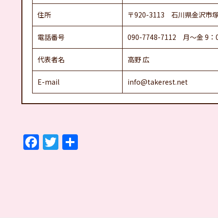
住所
〒920-3113 石川県金沢市
電話番号
090-7748-7112 月～金 9：
代表者名
高野 広
E-mail
info@takerest.net
F
T
共
a
w
有
c
itt
e
er
b