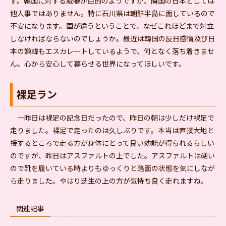
す。韓国に対する威嚇が目的のようですが、隣国の日本としては
他人事ではありません。特に石川県は朝鮮半島に面しているので
不安になります。国が違うということで、なぜこれほどまで対立
しなければならないのでしょうか。最近は韓国の反日感情及び日
本の嫌韓もエスカレートしているようで、何となく落ち着きませ
ん。心から安心して暮らせる世界になってほしいです。
裸足ラン
一昨日は裸足の記念日だったので、昨日の朝は少しだけ裸足で
走りました。裸足で走ったのは久しぶりです。本当は直接大地と
接するところで走る方が身体にとって良い効能が得られるらしい
のですが、昨日はアスファルトの上でした。アスファルトは硬い
ので靴を履いている時よりもゆっくりと路面の状態を気にしなが
ら走りました。やはり芝生の上の方が気持ち良く走れますね。
関連記事