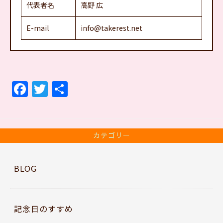
代表者名
高野 広
E-mail
info@takerest.net
F
T
共
a
w
有
c
itt
e
er
カテゴリー
b
o
BLOG
o
k
記念日のすすめ