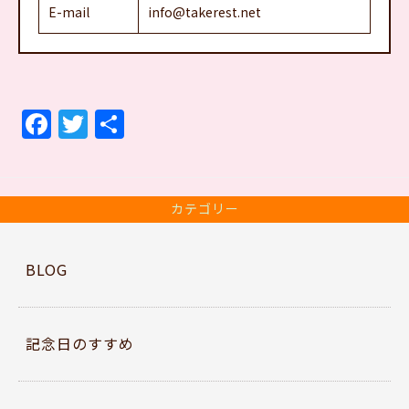
E-mail
info@takerest.net
F
T
共
a
w
有
c
itt
e
er
カテゴリー
b
o
BLOG
o
k
記念日のすすめ