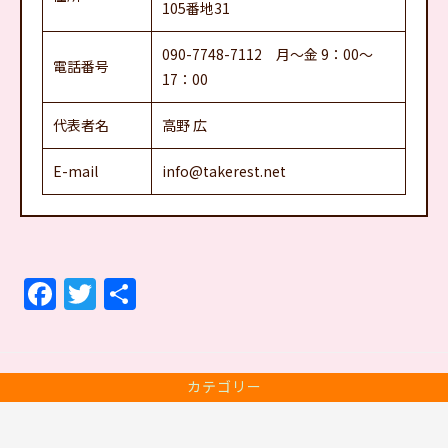
105番地31
090-7748-7112 月～金 9：00～
電話番号
17：00
代表者名
高野 広
E-mail
info@takerest.net
F
T
共
a
w
有
c
itt
e
er
カテゴリー
b