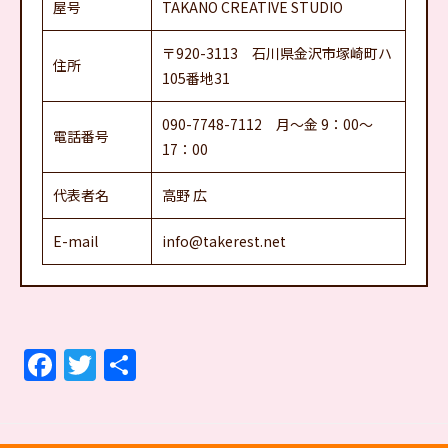
屋号
TAKANO CREATIVE STUDIO
〒920-3113 石川県金沢市塚崎町ハ
住所
105番地31
090-7748-7112 月～金 9：00～
電話番号
17：00
代表者名
高野 広
E-mail
info@takerest.net
F
T
共
a
w
有
c
itt