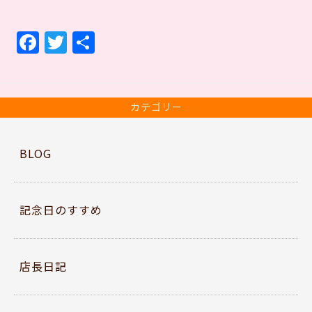
F
T
共
a
w
有
c
itt
e
er
カテゴリー
b
o
BLOG
o
k
記念日のすすめ
店長日記